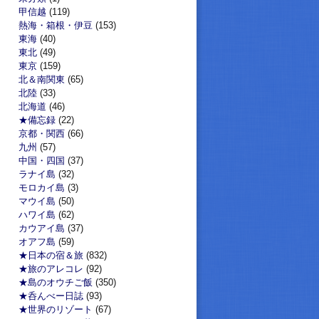
甲信越
(119)
熱海・箱根・伊豆
(153)
東海
(40)
東北
(49)
東京
(159)
北＆南関東
(65)
北陸
(33)
北海道
(46)
★備忘録
(22)
京都・関西
(66)
九州
(57)
中国・四国
(37)
ラナイ島
(32)
モロカイ島
(3)
マウイ島
(50)
ハワイ島
(62)
カウアイ島
(37)
オアフ島
(59)
★日本の宿＆旅
(832)
★旅のアレコレ
(92)
★島のオウチご飯
(350)
★呑んべー日誌
(93)
★世界のリゾート
(67)