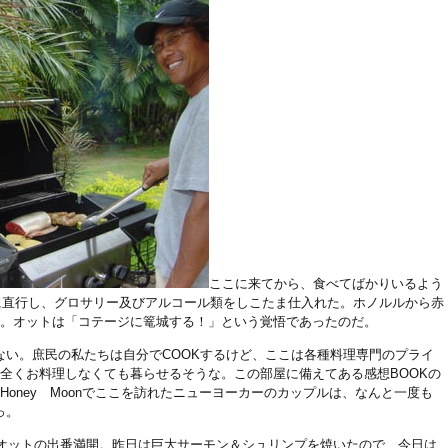
ここに来てから、食べてばかりいるよう
wayに直行し、グロサリー及びアルコール類をしこたま仕入れた。ホノルルから赤
る。オットは「コテージに篭城する！」という覚悟であったのだ。
ない。庶民の私たちは自分でCOOKするけど、ここは各種料理専門のプライ
全くお料理しなくても暮らせるそうな。この部屋に備えてある感想BOOKの
oney Moonでここを訪れたニューヨーカーのカップルは、なんと一度も
っ。
、オットの出番満開。昨日は巨大サーモン＆シュリンプを焼いたので、今日は