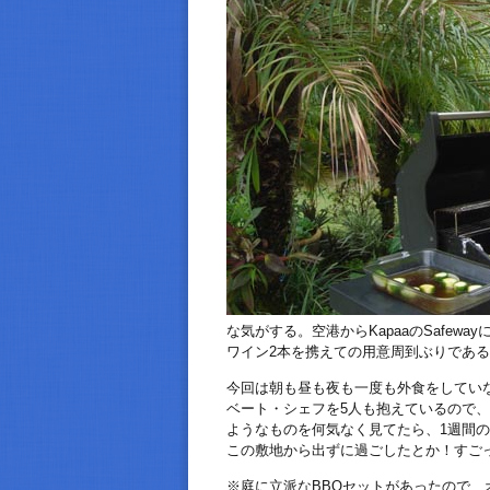
な気がする。空港からKapaaのSafe
ワイン2本を携えての用意周到ぶりであ
今回は朝も昼も夜も一度も外食をしてい
ベート・シェフを5人も抱えているので、
ようなものを何気なく見てたら、1週間のH
この敷地から出ずに過ごしたとか！すご
※庭に立派なBBQセットがあったので