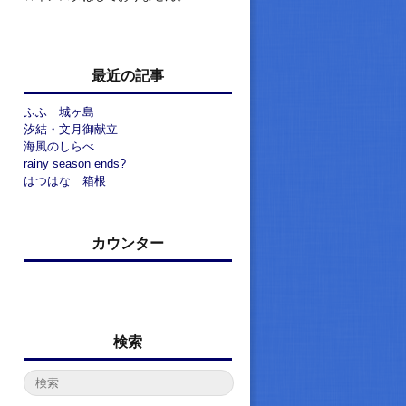
最近の記事
ふふ 城ヶ島
汐結・文月御献立
海風のしらべ
rainy season ends?
はつはな 箱根
カウンター
検索