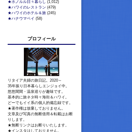
★ホノルル日々暮らし
(1,012)
★ハワイのレストラン
(479)
★ハワイのホテル＆旅
(245)
★ハナウマベイ
(58)
プロフィール
リタイア夫婦の旅日記。2020～
35年振り日本暮らしエンジョイ中。
悠悠閑閑・温泉巡りが趣味です。
基本的に旅ネタ時々海街＆ハワイ。
どーでもイイ系の個人的備忘録です。
★著作権は放棄しておりません。
文章及び写真の無断借用＆転載はお断
りします。
★無断リンクはお断りいたします。
★インスタはしておりません。