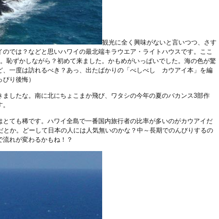
観光に全く興味がないと言いつつ、さす
イのでは？などと思いハワイの最北端キラウエア・ライトハウスです。ここ
所。恥ずかしながら？初めて来ました。かもめがいっぱいでした。海の色が驚
ど、一度は訪れるべき？あっ、出たばかりの「べしべし カウアイ本」を編
っぴり後悔）
きましたな。南に北にちょこまか飛び、ワタシの今年の夏のバカンス3部作
す。
はとても稀です。ハワイ全島で一番国内旅行者の比率が多いのがカウアイだ
人だとか。どーして日本の人には人気無いのかな？中～長期でのんびりするの
で流れが変わるかもね！？