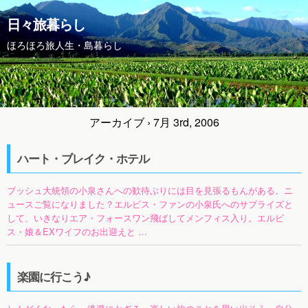
日々旅暮らし
ほろほろ旅人生・島暮らし
アーカイブ › 7月 3rd, 2006
ハート・ブレイク・ホテル
ブッシュ大統領の小泉さんへの歓待ぶりには目を見張るもんがある。ニ
ュースご覧になりました？エルビス・ファンの小泉氏へのサプライズと
して、いきなりエア・フォースワン飛ばしてメンフィス入り。エルビ
ス・娘＆EXワイフのお出迎えと …
楽園に行こう♪