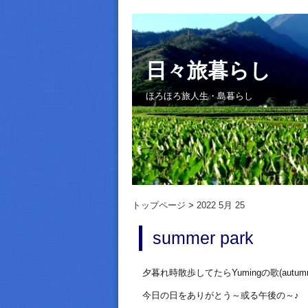
日々旅暮らし
ほろほろ旅人生・島暮らし
トップページ
2022 5月 25
summer park
夕暮れ時散歩してたらYumingの歌(autum
今日の日をありがとう～或る午後の～♪