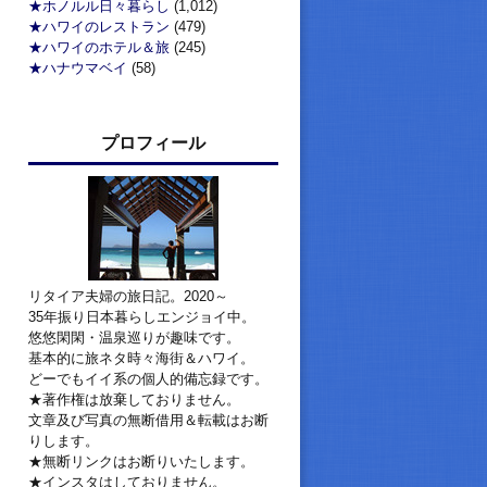
★ホノルル日々暮らし
(1,012)
★ハワイのレストラン
(479)
★ハワイのホテル＆旅
(245)
★ハナウマベイ
(58)
プロフィール
リタイア夫婦の旅日記。2020～
35年振り日本暮らしエンジョイ中。
悠悠閑閑・温泉巡りが趣味です。
基本的に旅ネタ時々海街＆ハワイ。
どーでもイイ系の個人的備忘録です。
★著作権は放棄しておりません。
文章及び写真の無断借用＆転載はお断
りします。
★無断リンクはお断りいたします。
★インスタはしておりません。