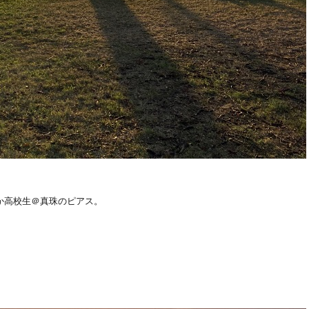
か高校生＠真珠のピアス。
。