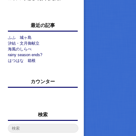
最近の記事
ふふ 城ヶ島
汐結・文月御献立
海風のしらべ
rainy season ends?
はつはな 箱根
カウンター
検索