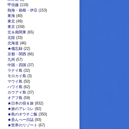
甲信越
(119)
熱海・箱根・伊豆
(153)
東海
(40)
東北
(49)
東京
(159)
北＆南関東
(65)
北陸
(33)
北海道
(46)
★備忘録
(22)
京都・関西
(66)
九州
(57)
中国・四国
(37)
ラナイ島
(32)
モロカイ島
(3)
マウイ島
(50)
ハワイ島
(62)
カウアイ島
(37)
オアフ島
(59)
★日本の宿＆旅
(832)
★旅のアレコレ
(92)
★島のオウチご飯
(350)
★呑んべー日誌
(93)
★世界のリゾート
(67)