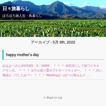
日々旅暮らし
ほろほろ旅人生・島暮らし
アーカイブ › 5月 9th, 2022
happy mother’s day
おはよーさん＠5月8日・8：30AM。 ＊ ＊ ＊ 40日目にして初ワイキキ・
アサンポ。 ＊ ＊ ＊ ホテル巡り⓵モアナサーフライダー。 ＊ ＊ ＊ 白い
貴婦人（でしたか？） ＊ ＊ ＊ Weddingかっぽーに映えなエ …
Back to top