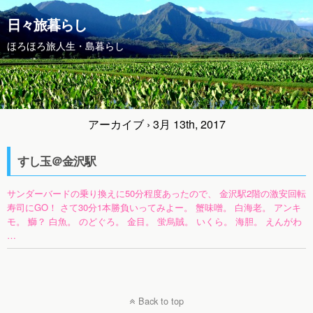
日々旅暮らし
ほろほろ旅人生・島暮らし
アーカイブ › 3月 13th, 2017
すし玉＠金沢駅
サンダーバードの乗り換えに50分程度あったので、 金沢駅2階の激安回転
寿司にGO！ さて30分1本勝負いってみよー。 蟹味噌。 白海老。 アンキ
モ。 鰤？ 白魚。 のどぐろ。 金目。 蛍烏賊。 いくら。 海胆。 えんがわ
…
Back to top