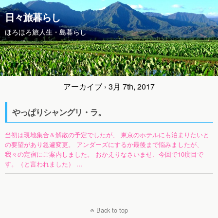
日々旅暮らし
ほろほろ旅人生・島暮らし
アーカイブ › 3月 7th, 2017
やっぱりシャングリ・ラ。
当初は現地集合＆解散の予定でしたが、 東京のホテルにも泊まりたいと
の要望があり急遽変更。 アンダーズにするか最後まで悩みましたが、
我々の定宿にご案内しました。 おかえりなさいませ、今回で10度目で
す。（と言われました） …
Back to top