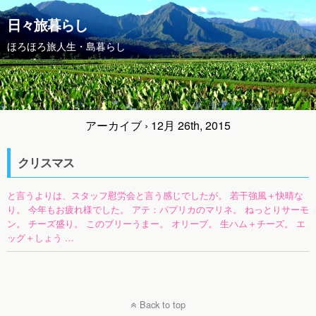
日々旅暮らし
ほろほろ旅人生・島暮らし
アーカイブ › 12月 26th, 2015
クリスマス
と言うよりは、スタッフ慰労会と言う感じでしたが。 若干強風＋快晴な
り。 今年もお疲れ様でした。 アテ：パプリカのマリネ。 ねっとりサーモ
ン。 チーズ盛り。 このブリーうまー。 オリーブ。 生ハム＋チーズ。 エ
ッグ＋しょう …
Back to top