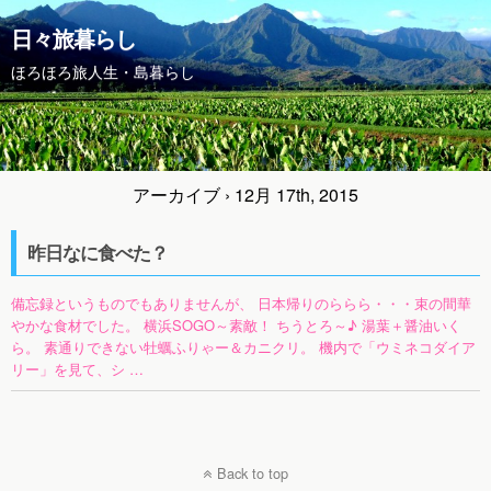
日々旅暮らし
ほろほろ旅人生・島暮らし
アーカイブ › 12月 17th, 2015
昨日なに食べた？
備忘録というものでもありませんが、 日本帰りのららら・・・束の間華
やかな食材でした。 横浜SOGO～素敵！ ちうとろ～♪ 湯葉＋醤油いく
ら。 素通りできない牡蠣ふりゃー＆カニクリ。 機内で「ウミネコダイア
リー」を見て、シ …
Back to top