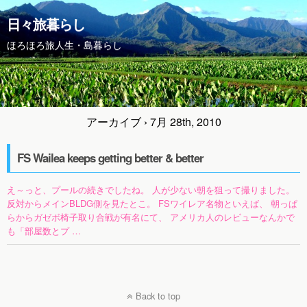
日々旅暮らし
ほろほろ旅人生・島暮らし
アーカイブ › 7月 28th, 2010
FS Wailea keeps getting better & better
え～っと、プールの続きでしたね。 人が少ない朝を狙って撮りました。
反対からメインBLDG側を見たとこ。 FSワイレア名物といえば、 朝っぱ
らからガゼボ椅子取り合戦が有名にて、 アメリカ人のレビューなんかで
も「部屋数とプ …
Back to top