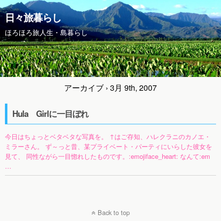
日々旅暮らし
ほろほろ旅人生・島暮らし
アーカイブ › 3月 9th, 2007
Hula Girlに一目ぼれ
今日はちょっとベタベタな写真を。 ↑はご存知、ハレクラニのカノエ・
ミラーさん。 ず～っと昔、某プライベート・パーティにいらした彼女を
見て、 同性ながら一目惚れしたものです。:emojiface_heart: なんて:em
…
Back to top