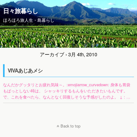
日々旅暮らし
ほろほろ旅人生・島暮らし
アーカイブ › 3月 4th, 2010
VIVAあじあメシ
なんだかグッタリとお疲れ気味～。:emojiarrow_curvedown: 身体も胃袋
もぱっとしない時は、 シャッキリするもんをいただきたいもんです。
で、これを食べたら、なんとなく回復しそうな予感がしたのよ。 ↓ : …
Back to top