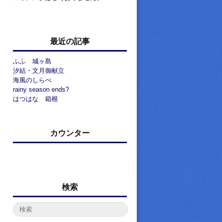
最近の記事
ふふ 城ヶ島
汐結・文月御献立
海風のしらべ
rainy season ends?
はつはな 箱根
カウンター
検索