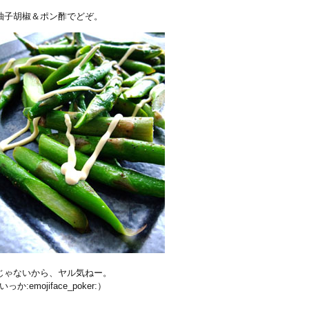
柚子胡椒＆ポン酢でどぞ。
じゃないから、ヤル気ねー。
mojiface_poker:）
。