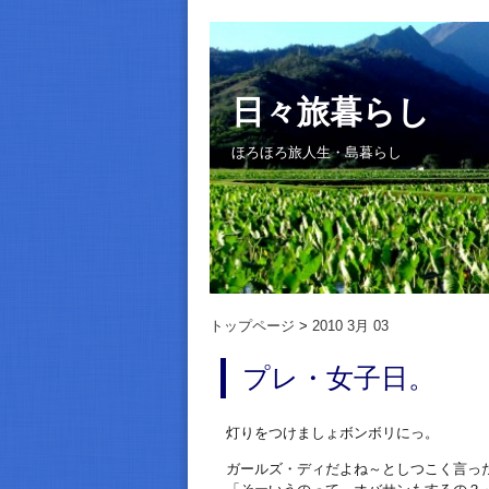
日々旅暮らし
ほろほろ旅人生・島暮らし
トップページ
2010 3月 03
プレ・女子日。
灯りをつけましょボンボリにっ。
ガールズ・ディだよね～としつこく言っ