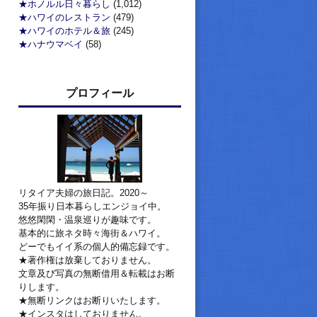
★ホノルル日々暮らし
(1,012)
★ハワイのレストラン
(479)
★ハワイのホテル＆旅
(245)
★ハナウマベイ
(58)
プロフィール
リタイア夫婦の旅日記。2020～
35年振り日本暮らしエンジョイ中。
悠悠閑閑・温泉巡りが趣味です。
基本的に旅ネタ時々海街＆ハワイ。
どーでもイイ系の個人的備忘録です。
★著作権は放棄しておりません。
文章及び写真の無断借用＆転載はお断
りします。
★無断リンクはお断りいたします。
★インスタはしておりません。