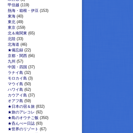
甲信越
(119)
熱海・箱根・伊豆
(153)
東海
(40)
東北
(49)
東京
(159)
北＆南関東
(65)
北陸
(33)
北海道
(46)
★備忘録
(22)
京都・関西
(66)
九州
(57)
中国・四国
(37)
ラナイ島
(32)
モロカイ島
(3)
マウイ島
(50)
ハワイ島
(62)
カウアイ島
(37)
オアフ島
(59)
★日本の宿＆旅
(832)
★旅のアレコレ
(92)
★島のオウチご飯
(350)
★呑んべー日誌
(93)
★世界のリゾート
(67)