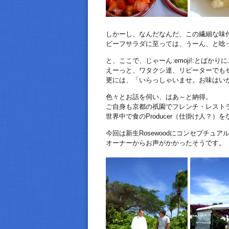
しかーし、なんだなんだ、この繊細な味
ビーフサラダに至っては、うーん、と唸
と、ここで、じゃーん:emoji!:とばか
えーっと、ワタクシ達、リピーターでもセレブ
更には、「いらっしゃいませ。お味はい
色々とお話を伺い、はあ～と納得。
ご自身も京都の祇園でフレンチ・レスト
世界中で食のProducer（仕掛け人？
今回は新生Rosewoodにコンセプチュ
オーナーからお声がかかったそうです。