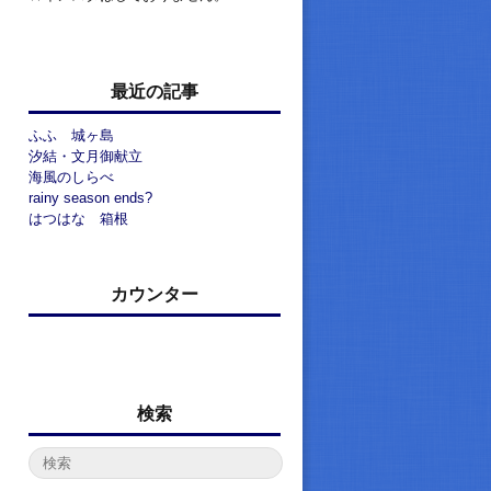
最近の記事
ふふ 城ヶ島
汐結・文月御献立
海風のしらべ
rainy season ends?
はつはな 箱根
カウンター
検索