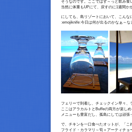
そうなのです。ここではず～っと飲み食
当然に体重もUPにて、戻すのに1週間か
にしても、島リゾートにおいて、こんな
:emojiknife:今日は何が出るのかなぁ
フェリーで到着し、チェックイン早々、
ここはアラカルトとBuffeの両方が楽し
メニューも豊富だし、孤島にしては頑張
で、チキンを一口食べたオットが、「こ
フライド・カラマリ～筍＋アーティチョ