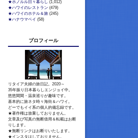
★ホノルル日々暮らし
(1,012)
★ハワイのレストラン
(479)
★ハワイのホテル＆旅
(245)
★ハナウマベイ
(58)
プロフィール
リタイア夫婦の旅日記。2020～
35年振り日本暮らしエンジョイ中。
悠悠閑閑・温泉巡りが趣味です。
基本的に旅ネタ時々海街＆ハワイ。
どーでもイイ系の個人的備忘録です。
★著作権は放棄しておりません。
文章及び写真の無断借用＆転載はお断
りします。
★無断リンクはお断りいたします。
★インスタはしておりません。