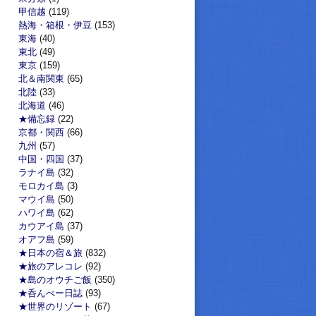
甲信越
(119)
熱海・箱根・伊豆
(153)
東海
(40)
東北
(49)
東京
(159)
北＆南関東
(65)
北陸
(33)
北海道
(46)
★備忘録
(22)
京都・関西
(66)
九州
(57)
中国・四国
(37)
ラナイ島
(32)
モロカイ島
(3)
マウイ島
(50)
ハワイ島
(62)
カウアイ島
(37)
オアフ島
(59)
★日本の宿＆旅
(832)
★旅のアレコレ
(92)
★島のオウチご飯
(350)
★呑んべー日誌
(93)
★世界のリゾート
(67)