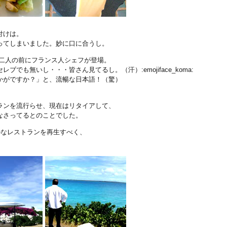
付けは。
ってしまいました。妙に口に合うし。
りに二人の前にフランス人シェフが登場。
でも無いし・・・皆さん見てるし。（汗）:emojiface_koma:
かがですか？」と、流暢な日本語！（驚）
ランを流行らせ、現在はリタイアして、
）をなさってるとのことでした。
アルなレストランを再生すべく、