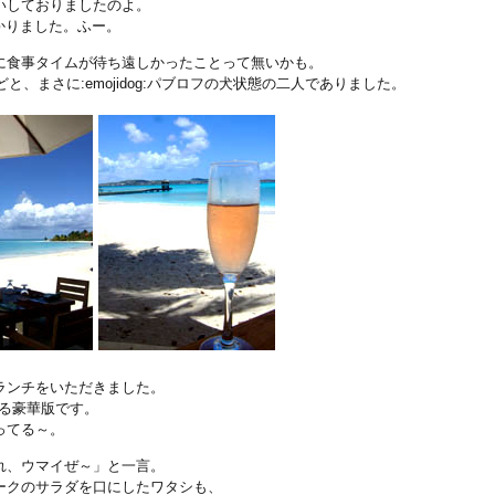
いしておりましたのよ。
かりました。ふー。
に食事タイムが待ち遠しかったことって無いかも。
～などと、まさに:emojidog:パブロフの犬状態の二人でありました。
ランチをいただきました。
める豪華版です。
ってる～。
れ、ウマイぜ～」と一言。
ークのサラダを口にしたワタシも、