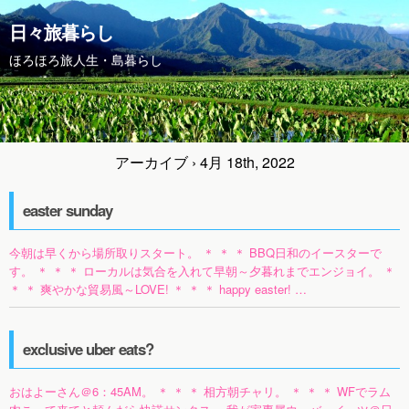
日々旅暮らし
ほろほろ旅人生・島暮らし
アーカイブ › 4月 18th, 2022
easter sunday
今朝は早くから場所取りスタート。 ＊ ＊ ＊ BBQ日和のイースターで
す。 ＊ ＊ ＊ ローカルは気合を入れて早朝～夕暮れまでエンジョイ。 ＊
＊ ＊ 爽やかな貿易風～LOVE! ＊ ＊ ＊ happy easter! …
exclusive uber eats?
おはよーさん＠6：45AM。 ＊ ＊ ＊ 相方朝チャリ。 ＊ ＊ ＊ WFでラム