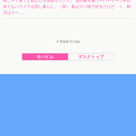
肉こーて来てと頼んだら快諾サンクス。 我が家専属ウーバーイーツ＠日
本でもハワイでも同じ暮らし。（笑） 私はデパ地下好きだけど ＜ 相
方はスー …
Back to top
モバイル
デスクトップ