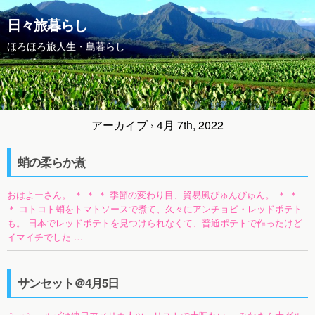
日々旅暮らし
ほろほろ旅人生・島暮らし
アーカイブ › 4月 7th, 2022
蛸の柔らか煮
おはよーさん。 ＊ ＊ ＊ 季節の変わり目、貿易風びゅんびゅん。 ＊ ＊
＊ コトコト蛸をトマトソースで煮て、久々にアンチョビ・レッドポテト
も。 日本でレッドポテトを見つけられなくて、普通ポテトで作ったけど
イマイチでした …
サンセット＠4月5日