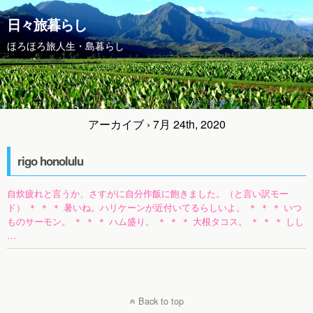
日々旅暮らし
ほろほろ旅人生・島暮らし
アーカイブ › 7月 24th, 2020
rigo honolulu
自炊疲れと言うか、さすがに自分作飯に飽きました。（と言い訳モー
ド） ＊ ＊ ＊ 暑いね。ハリケーンが近付いてるらしいよ。 ＊ ＊ ＊ いつ
ものサーモン。 ＊ ＊ ＊ ハム盛り。 ＊ ＊ ＊ 大根タコス。 ＊ ＊ ＊ しし
…
Back to top