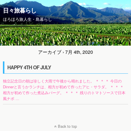
日々旅暮らし
ほろほろ旅人生・島暮らし
アーカイブ › 7月 4th, 2020
HAPPY 4TH OF JULY
独立記念日の朝は珍しく大雨で午後から晴れました。 ＊ ＊ ＊ 今日の
Dinnerと言うかランチは、相方が初めて作ったアヒ・サラダ。 ＊ ＊ ＊
相方が初めて作った煮込みバーグ。 ＊ ＊ ＊ 残りのトマトソースで日本
風ナポ …
Back to top