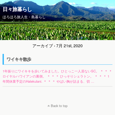
日々旅暮らし
ほろほろ旅人生・島暮らし
アーカイブ › 7月 21st, 2020
ワイキキ散歩
1年振りにワイキキを歩いてみました。ひとっこ一人居ないSC。 ＊ ＊ ＊
ロイヤルハワイアンの裏側。 ＊ ＊ ＊ ひっそりシェラトン。 ＊ ＊ ＊ 1
年間休業予定のHalekulani. ＊ ＊ ＊ やばい胸が詰まる、切 …
Back to top