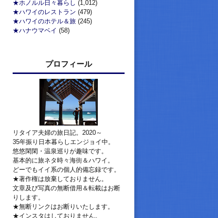
★ホノルル日々暮らし
(1,012)
★ハワイのレストラン
(479)
★ハワイのホテル＆旅
(245)
★ハナウマベイ
(58)
プロフィール
リタイア夫婦の旅日記。2020～
35年振り日本暮らしエンジョイ中。
悠悠閑閑・温泉巡りが趣味です。
基本的に旅ネタ時々海街＆ハワイ。
どーでもイイ系の個人的備忘録です。
★著作権は放棄しておりません。
文章及び写真の無断借用＆転載はお断
りします。
★無断リンクはお断りいたします。
★インスタはしておりません。