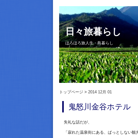
日々旅暮らし
ほろほろ旅人生・島暮らし
トップページ
2014 12月 01
鬼怒川金谷ホテル
失礼な話だが、
「寂れた温泉街にある、ぱっとしない観