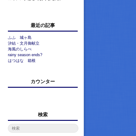
最近の記事
ふふ 城ヶ島
汐結・文月御献立
海風のしらべ
rainy season ends?
はつはな 箱根
カウンター
検索