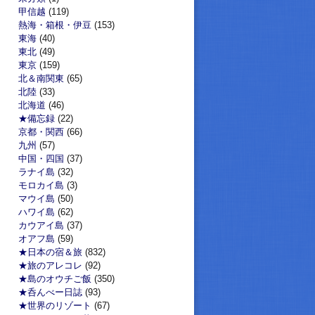
甲信越
(119)
熱海・箱根・伊豆
(153)
東海
(40)
東北
(49)
東京
(159)
北＆南関東
(65)
北陸
(33)
北海道
(46)
★備忘録
(22)
京都・関西
(66)
九州
(57)
中国・四国
(37)
ラナイ島
(32)
モロカイ島
(3)
マウイ島
(50)
ハワイ島
(62)
カウアイ島
(37)
オアフ島
(59)
★日本の宿＆旅
(832)
★旅のアレコレ
(92)
★島のオウチご飯
(350)
★呑んべー日誌
(93)
★世界のリゾート
(67)