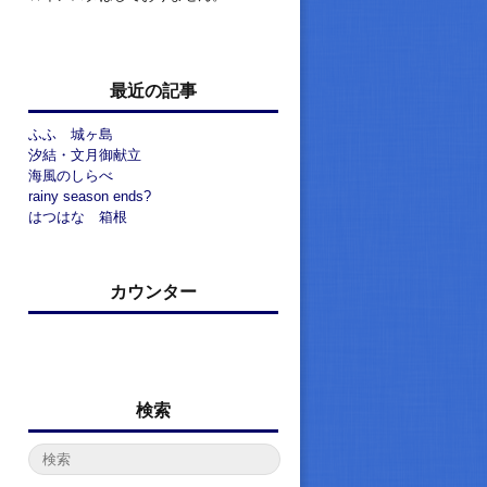
最近の記事
ふふ 城ヶ島
汐結・文月御献立
海風のしらべ
rainy season ends?
はつはな 箱根
カウンター
検索