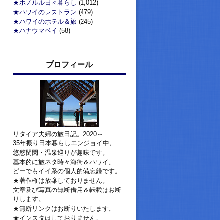
★ホノルル日々暮らし
(1,012)
★ハワイのレストラン
(479)
★ハワイのホテル＆旅
(245)
★ハナウマベイ
(58)
プロフィール
リタイア夫婦の旅日記。2020～
35年振り日本暮らしエンジョイ中。
悠悠閑閑・温泉巡りが趣味です。
基本的に旅ネタ時々海街＆ハワイ。
どーでもイイ系の個人的備忘録です。
★著作権は放棄しておりません。
文章及び写真の無断借用＆転載はお断
りします。
★無断リンクはお断りいたします。
★インスタはしておりません。