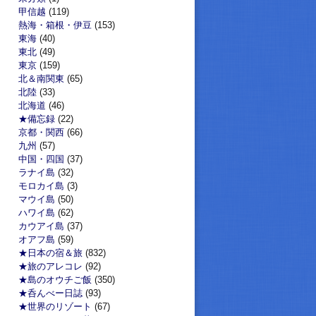
甲信越
(119)
熱海・箱根・伊豆
(153)
東海
(40)
東北
(49)
東京
(159)
北＆南関東
(65)
北陸
(33)
北海道
(46)
★備忘録
(22)
京都・関西
(66)
九州
(57)
中国・四国
(37)
ラナイ島
(32)
モロカイ島
(3)
マウイ島
(50)
ハワイ島
(62)
カウアイ島
(37)
オアフ島
(59)
★日本の宿＆旅
(832)
★旅のアレコレ
(92)
★島のオウチご飯
(350)
★呑んべー日誌
(93)
★世界のリゾート
(67)