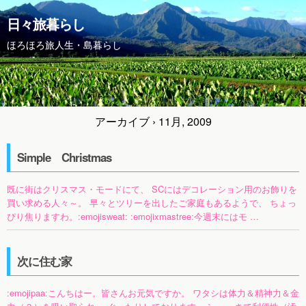
日々旅暮らし
ほろほろ旅人生・島暮らし
アーカイブ › 11月, 2009
Simple Christmas
既に街はクリスマス・モードにて、 SCにはデコレーション用のお飾りを
買い求める人々～。 早々とツリーを出したご家庭もあるようで、 ちょっ
ぴり焦りますわ。:emojisweat: :emojixmastree:今週末にはモ …
次に住む家
:emojipaa:こんちはー。皆さんお元気ですか。 ワタシは体力＆精神力＆金