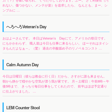
力（？）を吸い取られ、 ぐったりしております。ふー。 さて利便性（汚
れない、傷つかない、メンテが楽）を追求したら、 なんとも、まー、シ
ンプルに …
へろへろVeteran’s Day
おはよーさんです。 本日はVeteran’s Dayにて、アメリカの祭日です。
にもかかわらず、 職人達は今日も仕事に来るらしい。 ほーそれはタイシ
タもんだよなぁ～。（驚） 過去の辛酸舐め子のリノベ＆コンスト …
Calm Autumn Day
今日は日曜日（彼らは教会に行く日）だから、さすがに誰も来ません。
朝から静かで穏やかな空気が漂う我が家です。 月～土曜日：午前8時～午
後5時まで、 きっちり毎日仕事をしてくれたので、 前半はほぼ予定通り
に仕上がりました。 …
LEM Counter Stool