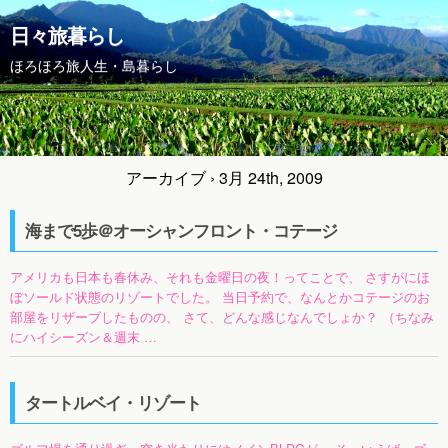
日々旅暮らし
ほろほろ旅人生・島暮らし
アーカイブ › 3月 24th, 2009
海まで5歩＠オーシャンフロント・コテージ
アメリカも日本も春休み、それも金曜日の夜！ってことで、 さすがにほ
ぼソールド状態のリゾートでした。 当日予約で、なんとかコテージのお
部屋をリザーブしたものの、 さて、どんな感じなんでしょか？ （ちなみ
にハイシーズン＆週末 …
タートルベイ・リゾート