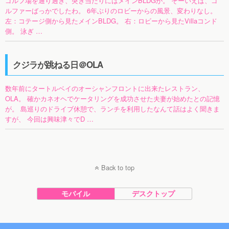
ゴルフ場を通り過ぎ、突き当たりにはメインBLDGが。 そーいえば、ゴ
ルファーばっかでしたわ。 6年ぶりのロビーからの風景、変わりなし。
左：コテージ側から見たメインBLDG。 右：ロビーから見たVillaコンド
側。 泳ぎ …
クジラが跳ねる日＠OLA
数年前にタートルベイのオーシャンフロントに出来たレストラン、
OLA。 確かカネオヘでケータリングを成功させた夫妻が始めたとの記憶
が。 島巡りのドライブ休憩で、ランチを利用したなんて話はよく聞きま
すが、 今回は興味津々でD …
Back to top
モバイル
デスクトップ