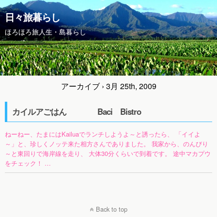
日々旅暮らし
ほろほろ旅人生・島暮らし
アーカイブ › 3月 25th, 2009
カイルアごはん Baci Bistro
ねーねー、たまにはKailuaでランチしようよ～と誘ったら、 「イイよ
～」と、珍しくノッテ来た相方さんでありました。 我家から、のんびり
～と東回りで海岸線を走り、 大体30分くらいで到着です。 途中マカプウ
をチェック！ …
Back to top