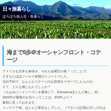
日々旅暮らし
ほろほろ旅人生・島暮らし
海まで5歩＠オーシャンフロント・コテ
ージ
アメリカも日本も春休み、それも金曜日の夜！ってことで、
さすがにほぼソールド状態のリゾートでした。
当日予約で、なんとかコテージのお部屋をリザーブしたものの、
さて、どんな感じなんでしょか？
（ちなみにハイシーズン＆週末にて、Kamaainaほとんど無し。涙）
2003年が最後のお泊りってことは、約6年ぶり？
最初に言っておきます。
インテリア他、ほとんど変化なしでした。（ワタシの記憶が正しければ