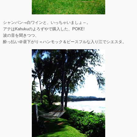
シャンパン→白ワインと、いっちゃいましょ～。
アテはKahukuのよろずやで購入した、POKE!
波の音を聞きつつ、
酔っ払い＠昼下がり＝ハンモック＆ピースフルな入り江でシエスタ。