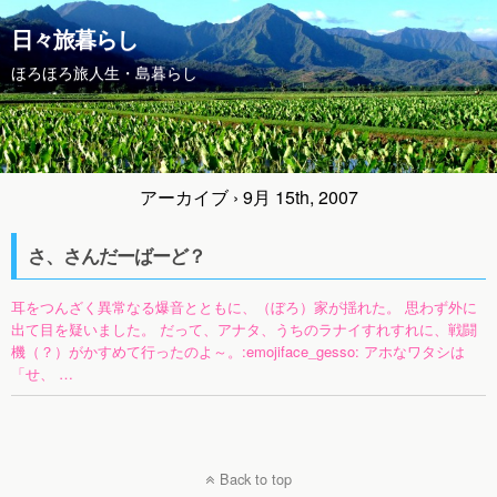
日々旅暮らし
ほろほろ旅人生・島暮らし
アーカイブ › 9月 15th, 2007
さ、さんだーばーど？
耳をつんざく異常なる爆音とともに、（ぼろ）家が揺れた。 思わず外に
出て目を疑いました。 だって、アナタ、うちのラナイすれすれに、戦闘
機（？）がかすめて行ったのよ～。:emojiface_gesso: アホなワタシは
「せ、 …
Back to top