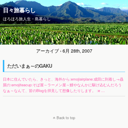
日々旅暮らし
ほろほろ旅人生・島暮らし
アーカイブ › 6月 28th, 2007
ただいまぁ～のGAKU
日本に住んでいたら、きっと、海外から:emojiairplane:成田に到着し→贔
屓の:emojiteacup:そば屋～ラーメン屋～鰻やなんかに駆け込むんだろう
なぁ～なんて、皆のBlogを拝見して想像したりします。 :e …
Back to top