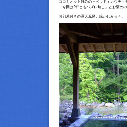
ココもオット好みの＝ベッド＋カウチ＋
「今回は2軒ともハズレ無し」とお褒め
お部屋付きの露天風呂。緑がしみるぅ。