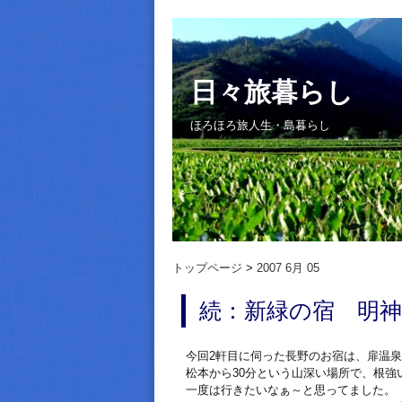
日々旅暮らし
ほろほろ旅人生・島暮らし
トップページ
2007 6月 05
続：新緑の宿 明神
今回2軒目に伺った長野のお宿は、扉温
松本から30分という山深い場所で、根
一度は行きたいなぁ～と思ってました。