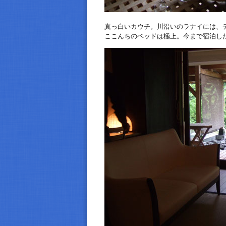
真っ白いカウチ。川沿いのラナイには、
ここんちのベッドは極上。今まで宿泊し