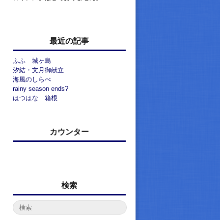
最近の記事
ふふ 城ヶ島
汐結・文月御献立
海風のしらべ
rainy season ends?
はつはな 箱根
カウンター
検索