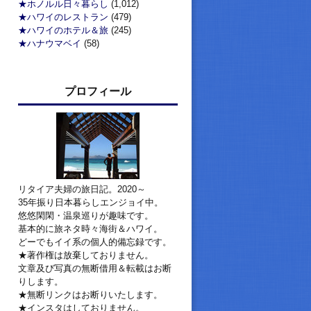
★ホノルル日々暮らし
(1,012)
★ハワイのレストラン
(479)
★ハワイのホテル＆旅
(245)
★ハナウマベイ
(58)
プロフィール
リタイア夫婦の旅日記。2020～
35年振り日本暮らしエンジョイ中。
悠悠閑閑・温泉巡りが趣味です。
基本的に旅ネタ時々海街＆ハワイ。
どーでもイイ系の個人的備忘録です。
★著作権は放棄しておりません。
文章及び写真の無断借用＆転載はお断
りします。
★無断リンクはお断りいたします。
★インスタはしておりません。