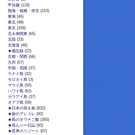
甲信越
(119)
熱海・箱根・伊豆
(153)
東海
(40)
東北
(49)
東京
(159)
北＆南関東
(65)
北陸
(33)
北海道
(46)
★備忘録
(22)
京都・関西
(66)
九州
(57)
中国・四国
(37)
ラナイ島
(32)
モロカイ島
(3)
マウイ島
(50)
ハワイ島
(62)
カウアイ島
(37)
オアフ島
(59)
★日本の宿＆旅
(832)
★旅のアレコレ
(92)
★島のオウチご飯
(350)
★呑んべー日誌
(93)
★世界のリゾート
(67)