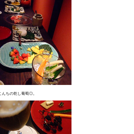
こんちの乾し葡萄◎。