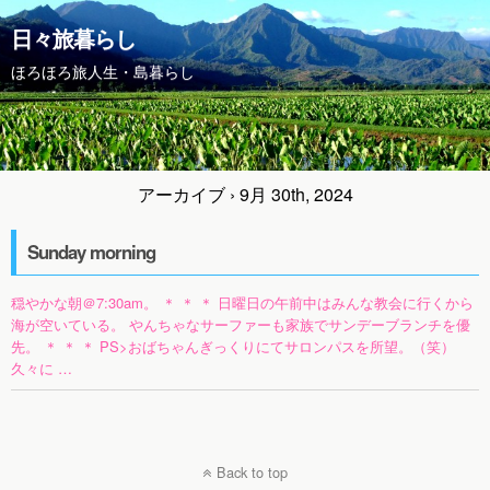
日々旅暮らし
ほろほろ旅人生・島暮らし
アーカイブ › 9月 30th, 2024
Sunday morning
穏やかな朝＠7:30am。 ＊ ＊ ＊ 日曜日の午前中はみんな教会に行くから
海が空いている。 やんちゃなサーファーも家族でサンデーブランチを優
先。 ＊ ＊ ＊ PS>おばちゃんぎっくりにてサロンパスを所望。（笑）
久々に …
Back to top