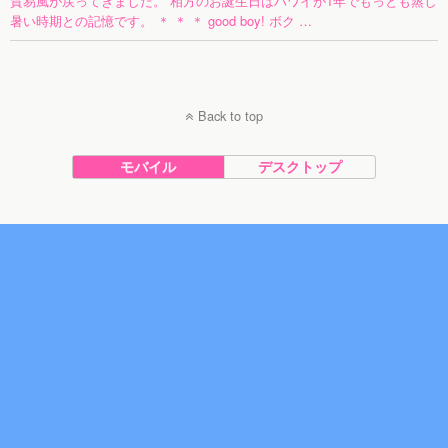
貿易風が戻ってきました。 相方のお誕生日はハワイが1年でもっとも蒸し
暑い時期との記憶です。 ＊ ＊ ＊ good boy! ボク …
Back to top
モバイル
デスクトップ