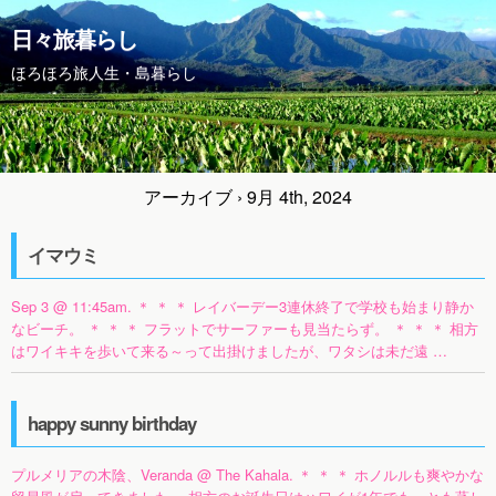
日々旅暮らし
ほろほろ旅人生・島暮らし
アーカイブ › 9月 4th, 2024
イマウミ
Sep 3 @ 11:45am. ＊ ＊ ＊ レイバーデー3連休終了で学校も始まり静か
なビーチ。 ＊ ＊ ＊ フラットでサーファーも見当たらず。 ＊ ＊ ＊ 相方
はワイキキを歩いて来る～って出掛けましたが、ワタシは未だ遠 …
happy sunny birthday
プルメリアの木陰、Veranda @ The Kahala. ＊ ＊ ＊ ホノルルも爽やかな