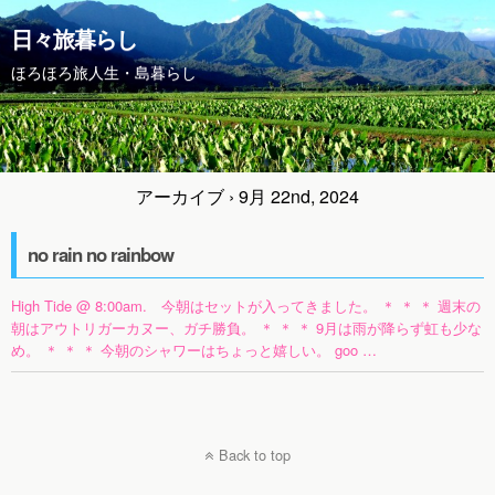
日々旅暮らし
ほろほろ旅人生・島暮らし
アーカイブ › 9月 22nd, 2024
no rain no rainbow
High Tide @ 8:00am. 今朝はセットが入ってきました。 ＊ ＊ ＊ 週末の
朝はアウトリガーカヌー、ガチ勝負。 ＊ ＊ ＊ 9月は雨が降らず虹も少な
め。 ＊ ＊ ＊ 今朝のシャワーはちょっと嬉しい。 goo …
Back to top