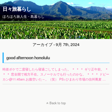
日々旅暮らし
ほろほろ旅人生・島暮らし
アーカイブ › 9月 7th, 2024
good afternoon honolulu
時差ボケで二度寝したら寝過ごしてしまった。 ＊ ＊ ＊ ギリ正午前。 ＊
＊ ＊ 窓全開で相方不在。スノーケルでも行ったのかな。 ＊ ＊ ＊ ドピー
カン@11:45am.お腹空いた～。（笑） PS>ひまわり市場の信州蕎麦 …
Back to top