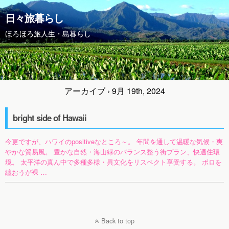
日々旅暮らし
ほろほろ旅人生・島暮らし
アーカイブ › 9月 19th, 2024
bright side of Hawaii
今更ですが、ハワイのpositiveなところ～。 年間を通して温暖な気候・爽
やかな貿易風。 豊かな自然・海山緑のバランス整う街プラン、快適住環
境。 太平洋の真ん中で多種多様・異文化をリスペクト享受する。 ボロを
纏おうが裸 …
Back to top