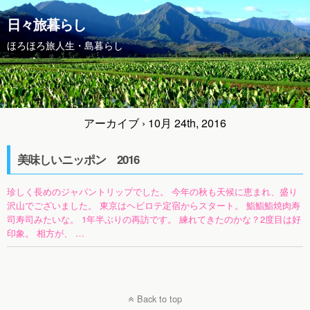
日々旅暮らし
ほろほろ旅人生・島暮らし
アーカイブ › 10月 24th, 2016
美味しいニッポン 2016
珍しく長めのジャパントリップでした。 今年の秋も天候に恵まれ、盛り
沢山でございました。 東京はヘビロテ定宿からスタート。 鮨鮨鮨焼肉寿
司寿司みたいな。 1年半ぶりの再訪です。 練れてきたのかな？2度目は好
印象。 相方が、 …
Back to top