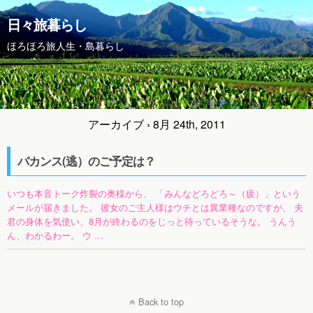
日々旅暮らし
ほろほろ旅人生・島暮らし
アーカイブ › 8月 24th, 2011
バカンス(逃）のご予定は？
いつも本音トーク炸裂の奥様から、 「みんなどろどろ～（疲）」という
メールが届きました。 彼女のご主人様はウチとは異業種なのですが、 夫
君の身体を気使い、8月が終わるのをじっと待っているそうな。 うんう
ん、わかるわー。 ウ …
Back to top