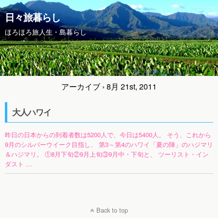
日々旅暮らし
ほろほろ旅人生・島暮らし
アーカイブ › 8月 21st, 2011
大人ハワイ
昨日の日本からの到着者数は5200人で、今日は5400人。 そう、これから
9月のシルバーウイーク目指し、 第3～第4のハワイ「夏の陣」のハジマリ
＆ハジマリ。 ①8月下旬②9月上旬③9月中・下旬と、 ツーリスト・イン
ダスト …
Back to top