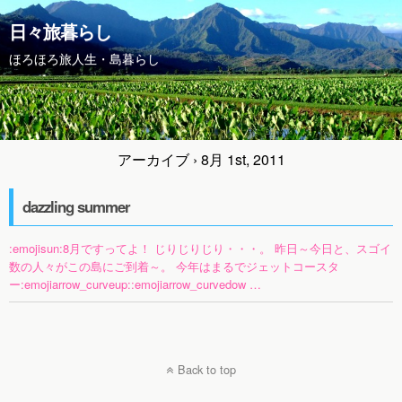
日々旅暮らし
ほろほろ旅人生・島暮らし
アーカイブ › 8月 1st, 2011
dazzling summer
:emojisun:8月ですってよ！ じりじりじり・・・。 昨日～今日と、スゴイ
数の人々がこの島にご到着～。 今年はまるでジェットコースタ
ー:emojiarrow_curveup::emojiarrow_curvedow …
Back to top