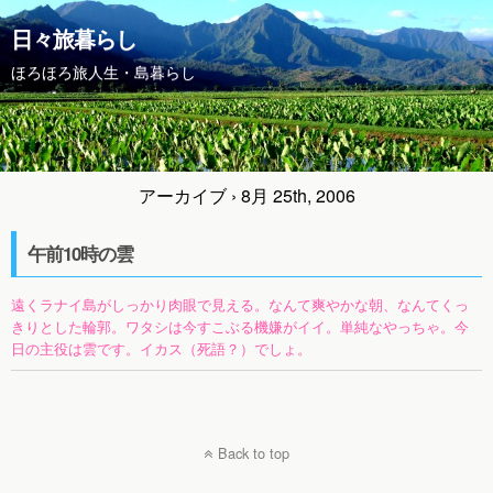
日々旅暮らし
ほろほろ旅人生・島暮らし
アーカイブ › 8月 25th, 2006
午前10時の雲
遠くラナイ島がしっかり肉眼で見える。なんて爽やかな朝、なんてくっ
きりとした輪郭。ワタシは今すこぶる機嫌がイイ。単純なやっちゃ。今
日の主役は雲です。イカス（死語？）でしょ。
Back to top