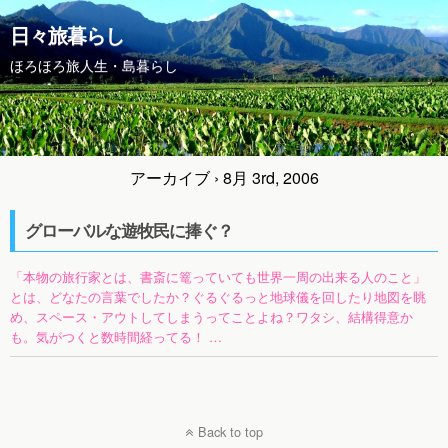
日々旅暮らし
ほろほろ旅人生・島暮らし
アーカイブ › 8月 3rd, 2006
グローバルな遊牧民に捧ぐ？
「本物の旅行家とは、書斎に篭っていても世界一周の出来る人のこと」
とは、どなたの言葉でしたか？ぐるぐるっと地球儀を回したり地図を眺
め、スペース・アウトしてしまうってことよね？ワタシ、結構得意か
も。気がつくと数時間経ってる！ …
Back to top