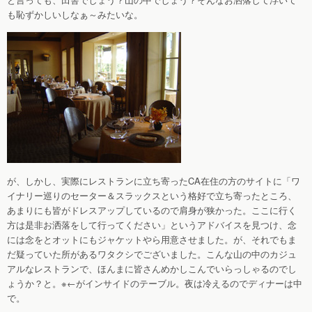
も恥ずかしいしなぁ～みたいな。
が、しかし、実際にレストランに立ち寄ったCA在住の方のサイトに「ワ
イナリー巡りのセーター＆スラックスという格好で立ち寄ったところ、
あまりにも皆がドレスアップしているので肩身が狭かった。ここに行く
方は是非お洒落をして行ってください」というアドバイスを見つけ、念
には念をとオットにもジャケットやら用意させました。が、それでもま
だ疑っていた所があるワタクシでございました。こんな山の中のカジュ
アルなレストランで、ほんまに皆さんめかしこんでいらっしゃるのでし
ょうか？と。※←がインサイドのテーブル。夜は冷えるのでディナーは中
で。