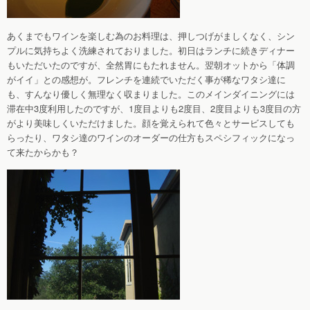
あくまでもワインを楽しむ為のお料理は、押しつげがましくなく、シン
プルに気持ちよく洗練されておりました。初日はランチに続きディナー
もいただいたのですが、全然胃にもたれません。翌朝オットから「体調
がイイ」との感想が。フレンチを連続でいただく事が稀なワタシ達に
も、すんなり優しく無理なく収まりました。このメインダイニングには
滞在中3度利用したのですが、1度目よりも2度目、2度目よりも3度目の方
がより美味しくいただけました。顔を覚えられて色々とサービスしても
らったり、ワタシ達のワインのオーダーの仕方もスペシフィックになっ
て来たからかも？