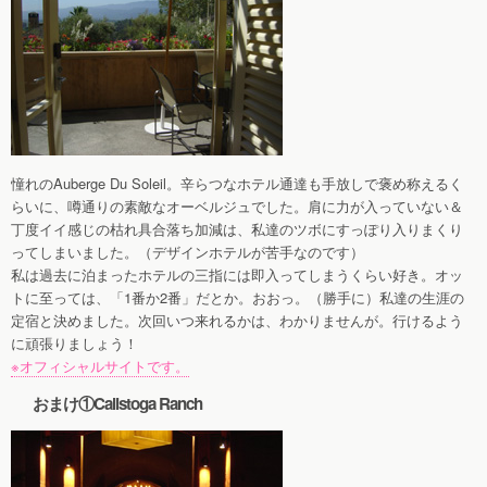
憧れのAuberge Du Soleil。辛らつなホテル通達も手放しで褒め称えるく
らいに、噂通りの素敵なオーベルジュでした。肩に力が入っていない＆
丁度イイ感じの枯れ具合落ち加減は、私達のツボにすっぽり入りまくり
ってしまいました。（デザインホテルが苦手なのです）
私は過去に泊まったホテルの三指には即入ってしまうくらい好き。オッ
トに至っては、「1番か2番」だとか。おおっ。（勝手に）私達の生涯の
定宿と決めました。次回いつ来れるかは、わかりませんが。行けるよう
に頑張りましょう！
※オフィシャルサイトです。
おまけ①Calistoga Ranch