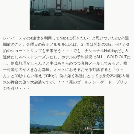
レイバーディの4連休を利用してNapaに行きたい！と思いついたのが1週
間前のこと。金曜日の夜ホノルルを出れば、SF着は翌朝の6時。何とか3
泊のショートトリップも出来そう・・・でも、ナショナルHolidayだし＆
連休だし＆ベストシーズンだし、ホテルの予約状況はALL SOLD OUTだ
し、到底無理かしらん？と半ばあきらめつつ直接メールしてみると、唯
一可能なのが大きなお部屋。オットにおそるおそる打診すると「う～
ん」と30秒くらい考えてOKが。例の如く私達にとっては身分不相応＆清
水の舞台の旅？大袈裟ですが。＊＊＊霧のゴールデン・ゲート・ブリッ
ジを渡り・・・