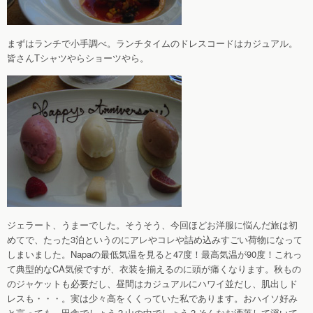
まずはランチで小手調べ。ランチタイムのドレスコードはカジュアル。
皆さんTシャツやらショーツやら。
ジェラート、うまーでした。そうそう、今回ほどお洋服に悩んだ旅は初
めてで、たった3泊というのにアレやコレや詰め込みすごい荷物になって
しまいました。Napaの最低気温を見ると47度！最高気温が90度！これっ
て典型的なCA気候ですが、衣装を揃えるのに頭が痛くなります。秋もの
のジャケットも必要だし、昼間はカジュアルにハワイ並だし、肌出しド
レスも・・・。実は少々高をくくっていた私であります。おハイソ好み
と言っても、田舎でしょう？山の中でしょう？そんなお洒落して浮いて