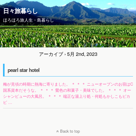
日々旅暮らし
ほろほろ旅人生・島暮らし
アーカイブ › 5月 2nd, 2023
pearl star hotel
梅が見頃の時期に熱海に寄りました。 ＊ ＊ ＊ ニューオープンのお宿はC
国系資本だそうな。 ＊ ＊ ＊ 鶯色の和菓子・美味でした。 ＊ ＊ ＊ オー
シャンビューの大風呂。 ＊ ＊ ＊ 端正な湯上り処・何処もかしこもピカ
ピ …
Back to top