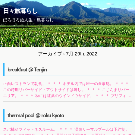
日々旅暮らし
ほろほろ旅人生・島暮らし
アーカイブ › 7月 29th, 2022
breakfast @ Tenjin
正面レストランで朝食。 ＊ ＊ ＊ ホテル内では唯一の食事処。 ＊ ＊ ＊
この時期リバーサイド・アウトサイドは暑し。 ＊ ＊ ＊ こじんまりバー
エリア。 ＊ ＊ ＊ 秋には紅葉のウインドウサイド。 ＊ ＊ ＊ プリフィ …
thermal pool @ roku kyoto
スパ棟＠フィットネスルーム。 ＊ ＊ ＊ 温泉サーマルプールは予約制。