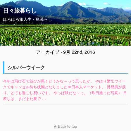
日々旅暮らし
ほろほろ旅人生・島暮らし
アーカイブ › 9月 22nd, 2016
シルバーウイーク
今年は飛び石で並びが悪くどうかな～って思ったが、 やはり繁忙ウイー
クでキャンセル待ち状態となりました＠日本人マーケット。 貿易風が戻
り、とても過ごし易いです。 やっぱ秋だな～っ。（昨日撮った写真） 日
差しは、まだまだ夏で …
Back to top