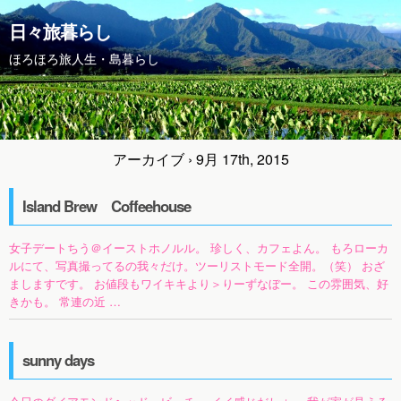
日々旅暮らし
ほろほろ旅人生・島暮らし
アーカイブ › 9月 17th, 2015
Island Brew Coffeehouse
女子デートちう＠イーストホノルル。 珍しく、カフェよん。 もろローカ
ルにて、写真撮ってるの我々だけ。ツーリストモード全開。（笑） おざ
ましますです。 お値段もワイキキより＞りーずなぼー。 この雰囲気、好
きかも。 常連の近 …
sunny days