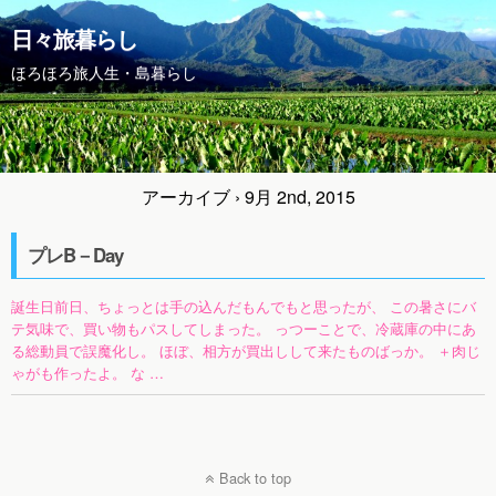
日々旅暮らし
ほろほろ旅人生・島暮らし
アーカイブ › 9月 2nd, 2015
プレB－Day
誕生日前日、ちょっとは手の込んだもんでもと思ったが、 この暑さにバ
テ気味で、買い物もパスしてしまった。 っつーことで、冷蔵庫の中にあ
る総動員で誤魔化し。 ほぼ、相方が買出しして来たものばっか。 ＋肉じ
ゃがも作ったよ。 な …
Back to top