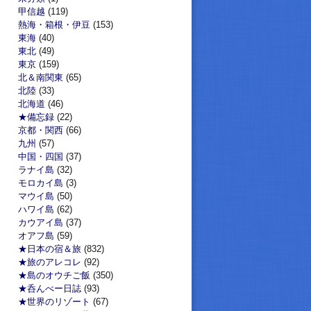
甲信越
(119)
熱海・箱根・伊豆
(153)
東海
(40)
東北
(49)
東京
(159)
北＆南関東
(65)
北陸
(33)
北海道
(46)
★備忘録
(22)
京都・関西
(66)
九州
(57)
中国・四国
(37)
ラナイ島
(32)
モロカイ島
(3)
マウイ島
(50)
ハワイ島
(62)
カウアイ島
(37)
オアフ島
(59)
★日本の宿＆旅
(832)
★旅のアレコレ
(92)
★島のオウチご飯
(350)
★呑んべー日誌
(93)
★世界のリゾート
(67)