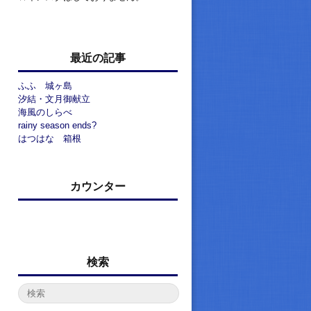
最近の記事
ふふ 城ヶ島
汐結・文月御献立
海風のしらべ
rainy season ends?
はつはな 箱根
カウンター
検索