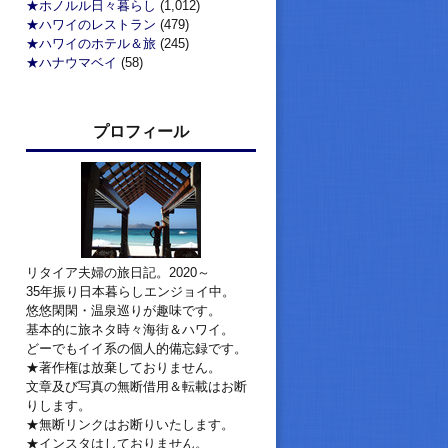
★ホノルル日々暮らし
(1,012)
★ハワイのレストラン
(479)
★ハワイのホテル＆旅
(245)
★ハナウマベイ
(58)
プロフィール
リタイア夫婦の旅日記。2020～
35年振り日本暮らしエンジョイ中。
悠悠閑閑・温泉巡りが趣味です。
基本的に旅ネタ時々海街＆ハワイ。
どーでもイイ系の個人的備忘録です。
★著作権は放棄しておりません。
文章及び写真の無断借用＆転載はお断
りします。
★無断リンクはお断りいたします。
★インスタはしておりません。