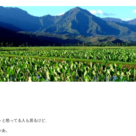
？
～と怒ってる人も居るけど、
かあ。