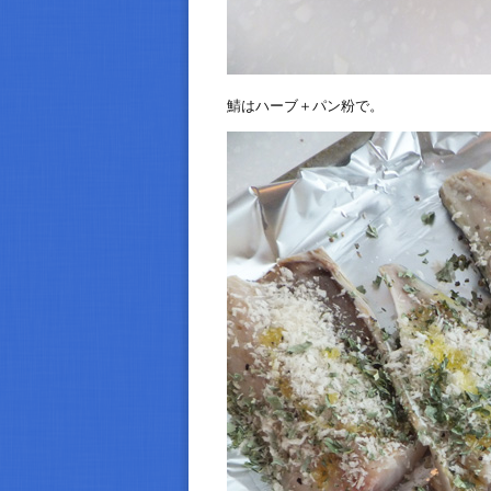
鯖はハーブ＋パン粉で。