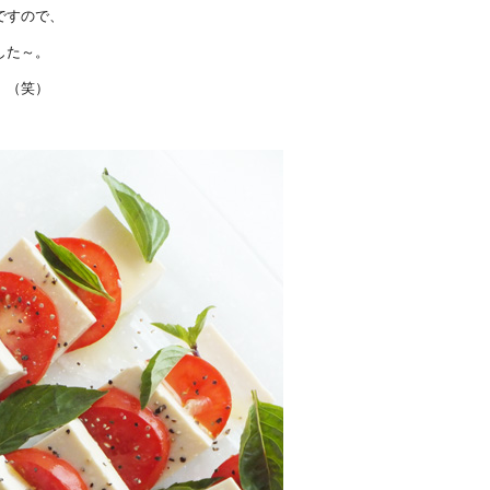
ですので、
した～。
。（笑）