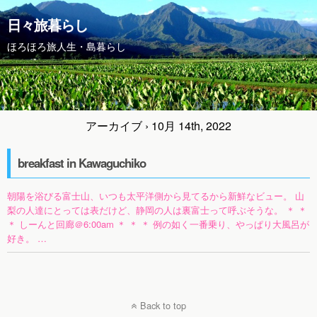
日々旅暮らし
ほろほろ旅人生・島暮らし
アーカイブ › 10月 14th, 2022
breakfast in Kawaguchiko
朝陽を浴びる富士山、いつも太平洋側から見てるから新鮮なビュー。 山
梨の人達にとっては表だけど、静岡の人は裏富士って呼ぶそうな。 ＊ ＊
＊ しーんと回廊＠6:00am ＊ ＊ ＊ 例の如く一番乗り、やっぱり大風呂が
好き。 …
Back to top