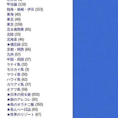
甲信越
(119)
熱海・箱根・伊豆
(153)
東海
(40)
東北
(49)
東京
(159)
北＆南関東
(65)
北陸
(33)
北海道
(46)
★備忘録
(22)
京都・関西
(66)
九州
(57)
中国・四国
(37)
ラナイ島
(32)
モロカイ島
(3)
マウイ島
(50)
ハワイ島
(62)
カウアイ島
(37)
オアフ島
(59)
★日本の宿＆旅
(832)
★旅のアレコレ
(92)
★島のオウチご飯
(350)
★呑んべー日誌
(93)
★世界のリゾート
(67)