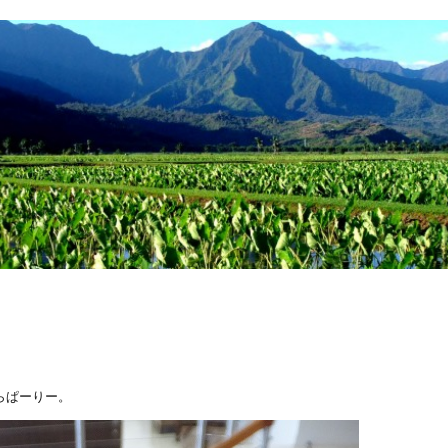
らぱーりー。