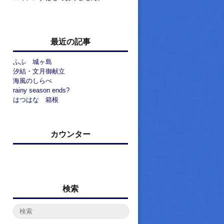
最近の記事
ふふ 城ヶ島
汐結・文月御献立
海風のしらべ
rainy season ends?
はつはな 箱根
カウンター
検索