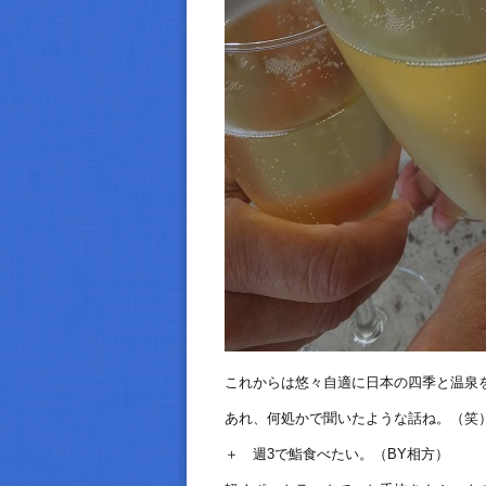
これからは悠々自適に日本の四季と温泉
あれ、何処かで聞いたような話ね。（笑
＋ 週3で鮨食べたい。（BY相方）