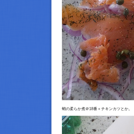
蛸の柔らか煮＠18番＋チキンカツとか。