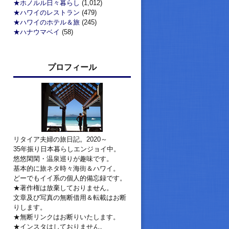
★ホノルル日々暮らし
(1,012)
★ハワイのレストラン
(479)
★ハワイのホテル＆旅
(245)
★ハナウマベイ
(58)
プロフィール
リタイア夫婦の旅日記。2020～
35年振り日本暮らしエンジョイ中。
悠悠閑閑・温泉巡りが趣味です。
基本的に旅ネタ時々海街＆ハワイ。
どーでもイイ系の個人的備忘録です。
★著作権は放棄しておりません。
文章及び写真の無断借用＆転載はお断
りします。
★無断リンクはお断りいたします。
★インスタはしておりません。