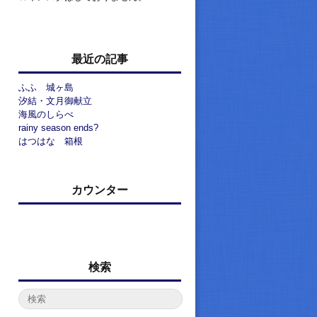
最近の記事
ふふ 城ヶ島
汐結・文月御献立
海風のしらべ
rainy season ends?
はつはな 箱根
カウンター
検索