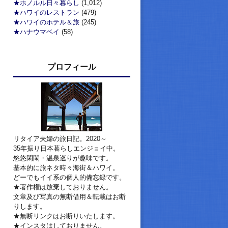
★ホノルル日々暮らし
(1,012)
★ハワイのレストラン
(479)
★ハワイのホテル＆旅
(245)
★ハナウマベイ
(58)
プロフィール
リタイア夫婦の旅日記。2020～
35年振り日本暮らしエンジョイ中。
悠悠閑閑・温泉巡りが趣味です。
基本的に旅ネタ時々海街＆ハワイ。
どーでもイイ系の個人的備忘録です。
★著作権は放棄しておりません。
文章及び写真の無断借用＆転載はお断
りします。
★無断リンクはお断りいたします。
★インスタはしておりません。