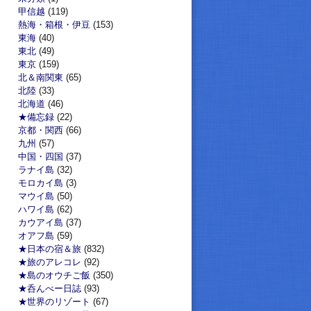
甲信越
(119)
熱海・箱根・伊豆
(153)
東海
(40)
東北
(49)
東京
(159)
北＆南関東
(65)
北陸
(33)
北海道
(46)
★備忘録
(22)
京都・関西
(66)
九州
(57)
中国・四国
(37)
ラナイ島
(32)
モロカイ島
(3)
マウイ島
(50)
ハワイ島
(62)
カウアイ島
(37)
オアフ島
(59)
★日本の宿＆旅
(832)
★旅のアレコレ
(92)
★島のオウチご飯
(350)
★呑んべー日誌
(93)
★世界のリゾート
(67)