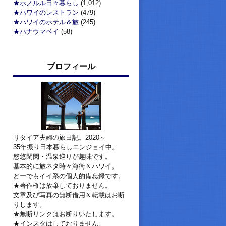
★ホノルル日々暮らし
(1,012)
★ハワイのレストラン
(479)
★ハワイのホテル＆旅
(245)
★ハナウマベイ
(58)
プロフィール
リタイア夫婦の旅日記。2020～
35年振り日本暮らしエンジョイ中。
悠悠閑閑・温泉巡りが趣味です。
基本的に旅ネタ時々海街＆ハワイ。
どーでもイイ系の個人的備忘録です。
★著作権は放棄しておりません。
文章及び写真の無断借用＆転載はお断
りします。
★無断リンクはお断りいたします。
★インスタはしておりません。