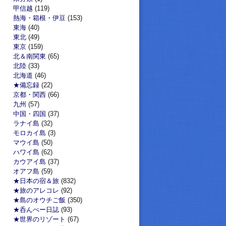
甲信越
(119)
熱海・箱根・伊豆
(153)
東海
(40)
東北
(49)
東京
(159)
北＆南関東
(65)
北陸
(33)
北海道
(46)
★備忘録
(22)
京都・関西
(66)
九州
(57)
中国・四国
(37)
ラナイ島
(32)
モロカイ島
(3)
マウイ島
(50)
ハワイ島
(62)
カウアイ島
(37)
オアフ島
(59)
★日本の宿＆旅
(832)
★旅のアレコレ
(92)
★島のオウチご飯
(350)
★呑んべー日誌
(93)
★世界のリゾート
(67)