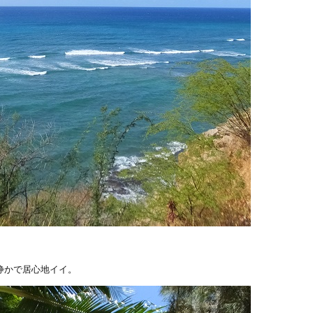
。
静かで居心地イイ。