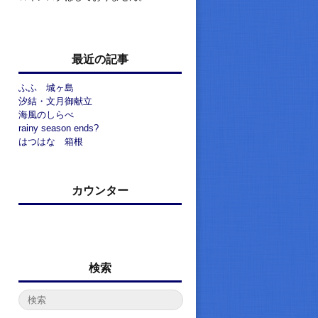
最近の記事
ふふ 城ヶ島
汐結・文月御献立
海風のしらべ
rainy season ends?
はつはな 箱根
カウンター
検索