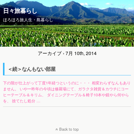
日々旅暮らし
ほろほろ旅人生・島暮らし
アーカイブ › 7月 10th, 2014
＜続＞なんもない部屋
下の階が仕上がって丁度1年経つというのに・・・ 相変わらずなんもあり
ません。 いやー昨年の今頃は修羅場にて、ガラクタ雑貨＆カウチにコー
ヒーテーブル＆キリム、 ダイニングテーブル＆椅子10本や鏡やら何やら
を、 捨てたし処分 …
Back to top